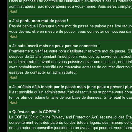
Dans le panneau de contrôle de l’utilisateur, en-dessous des « Préféren
administrateurs, aux modérateurs et à vous-même. Vous serez compté(e)
Haut
» J’ai perdu mon mot de passe !
Pas de panique ! Bien que votre mot de passe ne puisse pas être récupér
vous devriez être en mesure de pouvoir vous connecter de nouveau da
Haut
» Je suis inscrit mais ne peux pas me connecter !
Premièrement, vérifiez votre nom d’utilisateur et votre mot de passe. S’
dessous de 13 ans pendant l’inscription, vous devrez suivre les instruc
un administrateur, avant que vous puissiez ouvrir une session ; cette inf
avez probablement spécifié une mauvaise adresse de courrier électronique 
essayez de contacter un administrateur.
Haut
» Je m’étais déjà inscrit par le passé mais je ne peux à présent pl
Il est possible qu’un administrateur ait désactivé ou supprimé votre co
temps afin de réduire la taille de leur base de données. Si tel était le
Haut
» Qu’est-ce que la COPPA ?
La COPPA (Child Online Privacy and Protection Act) est une loi des Éta
consentement écrit des parents ou des tuteurs légaux des mineurs conc
de contacter un conseiller juridique ou un avocat qui pourront vous fou