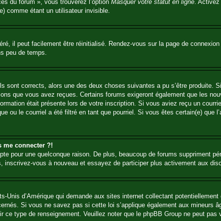
ces du forum », vous trouverez l’option
Masquer votre statut en ligne
. Activez
 comme étant un utilisateur invisible.
é, il peut facilement être réinitialisé. Rendez-vous sur la page de connexion
ns peu de temps.
ils sont corrects, alors une des deux choses suivantes a pu s’être produite. 
tions que vous avez reçues. Certains forums exigeront également que les nouv
ormation était présente lors de votre inscription. Si vous aviez reçu un courri
ou le courriel a été filtré en tant que pourriel. Si vous êtes certain(e) que l
us me connecter ?!
mpte pour une quelconque raison. De plus, beaucoup de forums suppriment pério
 cas, inscrivez-vous à nouveau et essayez de participer plus activement aux dis
ts-Unis d’Amérique qui demande aux sites internet collectant potentiellemen
ernés. Si vous ne savez pas si cette loi s’applique également aux mineurs âg
rnir ce type de renseignement. Veuillez noter que le phpBB Group ne peut pas v