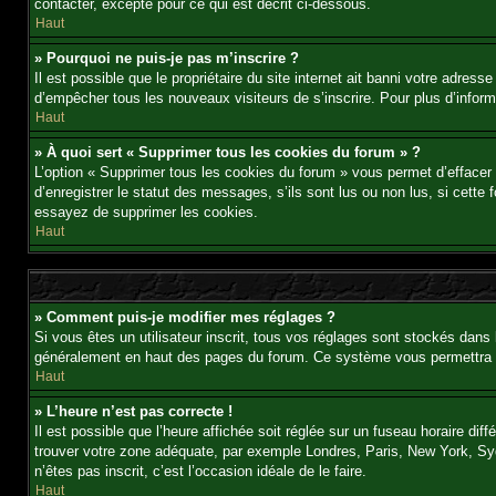
contacter, excepté pour ce qui est décrit ci-dessous.
Haut
» Pourquoi ne puis-je pas m’inscrire ?
Il est possible que le propriétaire du site internet ait banni votre adress
d’empêcher tous les nouveaux visiteurs de s’inscrire. Pour plus d’inform
Haut
» À quoi sert « Supprimer tous les cookies du forum » ?
L’option « Supprimer tous les cookies du forum » vous permet d’effacer
d’enregistrer le statut des messages, s’ils sont lus ou non lus, si cett
essayez de supprimer les cookies.
Haut
» Comment puis-je modifier mes réglages ?
Si vous êtes un utilisateur inscrit, tous vos réglages sont stockés dans 
généralement en haut des pages du forum. Ce système vous permettra d
Haut
» L’heure n’est pas correcte !
Il est possible que l’heure affichée soit réglée sur un fuseau horaire diff
trouver votre zone adéquate, par exemple Londres, Paris, New York, Sydne
n’êtes pas inscrit, c’est l’occasion idéale de le faire.
Haut