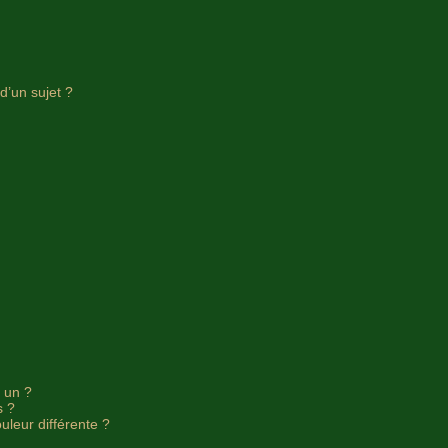
d’un sujet ?
e un ?
s ?
uleur différente ?