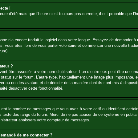
ecte !
heure d’été mais que l’heure n’est toujours pas correcte, il est probable que l’
sonne n’a encore traduit le logiciel dans votre langue. Essayez de demander à un
, vous êtes libre de vous porter volontaire et commencer une nouvelle traducti
rum).
ateur ?
ent être associés à votre nom d’utilisateur. L’un d’entre eux peut être une i
 statut sur le forum. L’autre type, habituellement une image plus imposante,
iver ou non les avatars et de décider de la manière dont ils sont mis à disposi
aité désactiver cette fonctionnalité.
quent le nombre de messages que vous avez à votre actif ou identifient certai
 le texte des rangs du forum. Merci de ne pas abuser de ce système en publia
inistrateur abaissera votre compteur de messages.
st demandé de me connecter ?