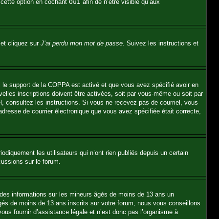
 cette option en cochant
Oui
afin de n’être visible qu’aux
 et cliquez sur
J’ai perdu mon mot de passe
. Suivez les instructions et
Si le support de la COPPA est activé et que vous avez spécifié avoir en
elles inscriptions doivent être activées, soit par vous-même ou soit par
el, consultez les instructions. Si vous ne recevez pas de courriel, vous
’adresse de courrier électronique que vous avez spécifiée était correcte,
diquement les utilisateurs qui n’ont rien publiés depuis un certain
cussions sur le forum.
t des informations sur les mineurs âgés de moins de 13 ans un
és de moins de 13 ans inscrits sur votre forum, nous vous conseillons
ous fournir d’assistance légale et n’est donc pas l’organisme à