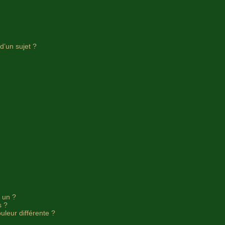
d’un sujet ?
e un ?
s ?
uleur différente ?