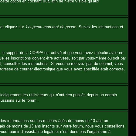
 cette option en cochant
Oui
afin de n’être visible qu’aux
 et cliquez sur
J’ai perdu mon mot de passe
. Suivez les instructions et
Si le support de la COPPA est activé et que vous avez spécifié avoir en
elles inscriptions doivent être activées, soit par vous-même ou soit par
el, consultez les instructions. Si vous ne recevez pas de courriel, vous
’adresse de courrier électronique que vous avez spécifiée était correcte,
diquement les utilisateurs qui n’ont rien publiés depuis un certain
cussions sur le forum.
t des informations sur les mineurs âgés de moins de 13 ans un
és de moins de 13 ans inscrits sur votre forum, nous vous conseillons
ous fournir d’assistance légale et n’est donc pas l’organisme à