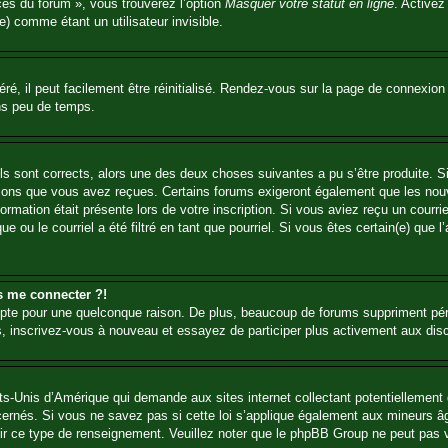
ces du forum », vous trouverez l’option
Masquer votre statut en ligne
. Activez
 comme étant un utilisateur invisible.
é, il peut facilement être réinitialisé. Rendez-vous sur la page de connexion
ns peu de temps.
ils sont corrects, alors une des deux choses suivantes a pu s’être produite. 
tions que vous avez reçues. Certains forums exigeront également que les nouv
ormation était présente lors de votre inscription. Si vous aviez reçu un courri
ou le courriel a été filtré en tant que pourriel. Si vous êtes certain(e) que l
us me connecter ?!
mpte pour une quelconque raison. De plus, beaucoup de forums suppriment pério
 cas, inscrivez-vous à nouveau et essayez de participer plus activement aux dis
ts-Unis d’Amérique qui demande aux sites internet collectant potentiellemen
ernés. Si vous ne savez pas si cette loi s’applique également aux mineurs âg
rnir ce type de renseignement. Veuillez noter que le phpBB Group ne peut pas v