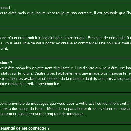
ecte !
heure d’été mais que l’heure n’est toujours pas correcte, il est probable que l’
sonne n’a encore traduit le logiciel dans votre langue. Essayez de demander à un
, vous êtes libre de vous porter volontaire et commencer une nouvelle traducti
rum).
ateur ?
ent être associés à votre nom d’utilisateur. L’un d’entre eux peut être une i
 statut sur le forum. L’autre type, habituellement une image plus imposante,
iver ou non les avatars et de décider de la manière dont ils sont mis à disposi
aité désactiver cette fonctionnalité.
quent le nombre de messages que vous avez à votre actif ou identifient certai
 le texte des rangs du forum. Merci de ne pas abuser de ce système en publia
inistrateur abaissera votre compteur de messages.
st demandé de me connecter ?