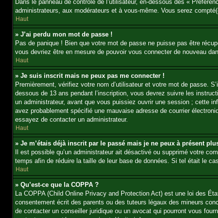
Dans le panneau de contrôle de l’utilisateur, en-dessous des « Préféren
administrateurs, aux modérateurs et à vous-même. Vous serez compté(e)
Haut
» J’ai perdu mon mot de passe !
Pas de panique ! Bien que votre mot de passe ne puisse pas être récupér
vous devriez être en mesure de pouvoir vous connecter de nouveau da
Haut
» Je suis inscrit mais ne peux pas me connecter !
Premièrement, vérifiez votre nom d’utilisateur et votre mot de passe. S’
dessous de 13 ans pendant l’inscription, vous devrez suivre les instruc
un administrateur, avant que vous puissiez ouvrir une session ; cette inf
avez probablement spécifié une mauvaise adresse de courrier électronique 
essayez de contacter un administrateur.
Haut
» Je m’étais déjà inscrit par le passé mais je ne peux à présent pl
Il est possible qu’un administrateur ait désactivé ou supprimé votre co
temps afin de réduire la taille de leur base de données. Si tel était le
Haut
» Qu’est-ce que la COPPA ?
La COPPA (Child Online Privacy and Protection Act) est une loi des Éta
consentement écrit des parents ou des tuteurs légaux des mineurs conc
de contacter un conseiller juridique ou un avocat qui pourront vous fou