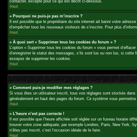
contacter, excepté pour ce qui est décrit ci-dessous.
Haut
» Pourquoi ne puis-je pas m’inscrire ?
Il est possible que le propriétaire du site internet ait banni votre adress
d’empêcher tous les nouveaux visiteurs de s’inscrire. Pour plus d’inform
Haut
» À quoi sert « Supprimer tous les cookies du forum » ?
L’option « Supprimer tous les cookies du forum » vous permet d’effacer
d’enregistrer le statut des messages, s’ils sont lus ou non lus, si cett
essayez de supprimer les cookies.
Haut
» Comment puis-je modifier mes réglages ?
Si vous êtes un utilisateur inscrit, tous vos réglages sont stockés dans 
généralement en haut des pages du forum. Ce système vous permettra d
Haut
» L’heure n’est pas correcte !
Il est possible que l’heure affichée soit réglée sur un fuseau horaire diff
trouver votre zone adéquate, par exemple Londres, Paris, New York, Sydne
n’êtes pas inscrit, c’est l’occasion idéale de le faire.
Haut