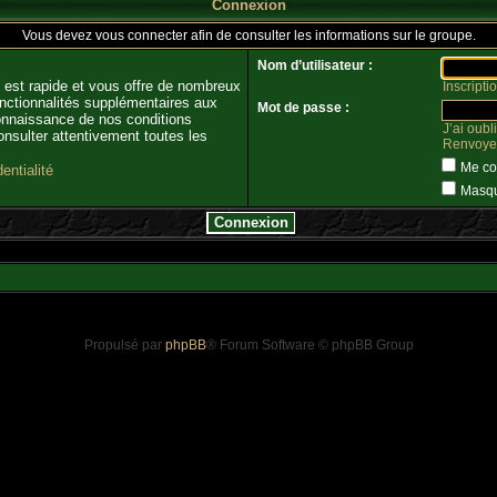
Connexion
Vous devez vous connecter afin de consulter les informations sur le groupe.
Nom d’utilisateur :
n est rapide et vous offre de nombreux
Inscripti
nctionnalités supplémentaires aux
Mot de passe :
 connaissance de nos conditions
J’ai oub
consulter attentivement toutes les
Renvoyer 
Me co
entialité
Masque
Propulsé par
phpBB
® Forum Software © phpBB Group