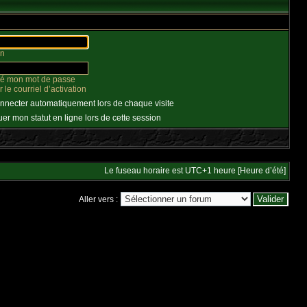
on
lié mon mot de passe
le courriel d’activation
nnecter automatiquement lors de chaque visite
r mon statut en ligne lors de cette session
Le fuseau horaire est UTC+1 heure [Heure d’été]
Aller vers :