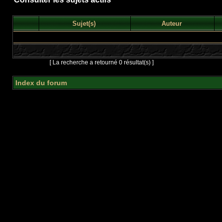
Sujet(s)
Auteur
Page
1
sur
1
[ La recherche a retourné 0 résultat(s) ]
Index du forum