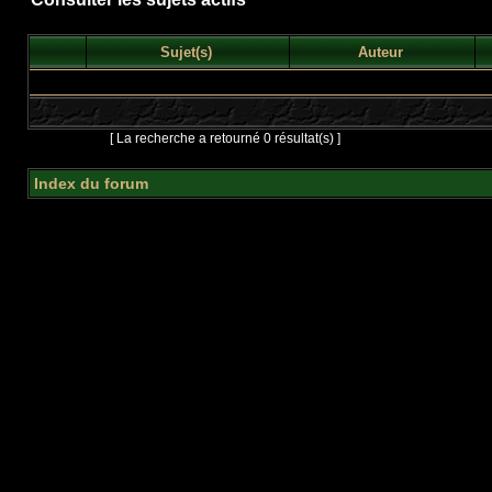
Sujet(s)
Auteur
Page
1
sur
1
[ La recherche a retourné 0 résultat(s) ]
Index du forum