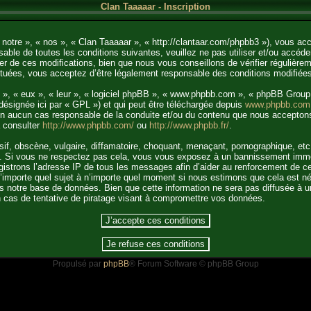
Clan Taaaaar - Inscription
 notre », « nos », « Clan Taaaaar », « http://clantaar.com/phpbb3 »), vous ac
able de toutes les conditions suivantes, veuillez ne pas utiliser et/ou accéd
 de ces modifications, bien que nous vous conseillons de vérifier régulièrem
ctuées, vous acceptez d’être légalement responsable des conditions modifiées
 », « eux », « leur », « logiciel phpBB », « www.phpbb.com », « phpBB Group 
désignée ici par « GPL ») et qui peut être téléchargée depuis
www.phpbb.com
t en aucun cas responsable de la conduite et/ou du contenu que nous accepton
à consulter
http://www.phpbb.com/
ou
http://www.phpbb.fr/
.
f, obscène, vulgaire, diffamatoire, choquant, menaçant, pornographique, etc. q
ale. Si vous ne respectez pas cela, vous vous exposez à un bannissement immé
gistrons l’adresse IP de tous les messages afin d’aider au renforcement de ce
r n’importe quel sujet à n’importe quel moment si nous estimons que cela est n
 notre base de données. Bien que cette information ne sera pas diffusée à u
 cas de tentative de piratage visant à compromettre vos données.
Propulsé par
phpBB
® Forum Software © phpBB Group