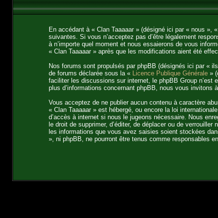
En accédant à « Clan Taaaaar » (désigné ici par « nous », «
suivantes. Si vous n’acceptez pas d’être légalement respons
à n’importe quel moment et nous essaierons de vous informer
« Clan Taaaaar » après que les modifications aient été effe
Nos forums sont propulsés par phpBB (désignés ici par « ils
de forums déclarée sous la «
Licence Publique Générale
» (
faciliter les discussions sur internet, le phpBB Group n’es
plus d’informations concernant phpBB, nous vous invitons 
Vous acceptez de ne publier aucun contenu à caractère abusi
« Clan Taaaaar » est hébergé, ou encore la loi internation
d’accès à internet si nous le jugeons nécessaire. Nous enre
le droit de supprimer, d’éditer, de déplacer ou de verrouille
les informations que vous avez saisies soient stockées dans
», ni phpBB, ne pourront être tenus comme responsables en