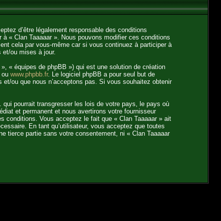
ceptez d’être légalement responsable des conditions
er à « Clan Taaaaar ». Nous pouvons modifier ces conditions
ent cela par vous-même car si vous continuez à participer à
 et/ou mises à jour.
», « équipes de phpBB ») qui est une solution de création
ou
www.phpbb.fr
. Le logiciel phpBB a pour seul but de
s et/ou que nous n’acceptons pas. Si vous souhaitez obtenir
ui pourrait transgresser les lois de votre pays, le pays où
diat et permanent et nous avertirons votre fournisseur
s conditions. Vous acceptez le fait que « Clan Taaaaar » ait
écessaire. En tant qu’utilisateur, vous acceptez que toutes
ne tierce partie sans votre consentement, ni « Clan Taaaaar