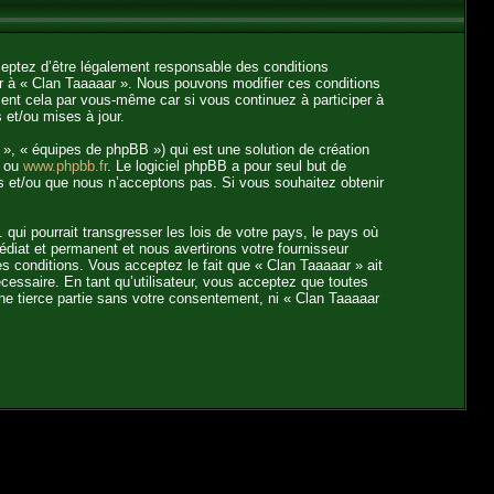
ceptez d’être légalement responsable des conditions
er à « Clan Taaaaar ». Nous pouvons modifier ces conditions
ent cela par vous-même car si vous continuez à participer à
 et/ou mises à jour.
», « équipes de phpBB ») qui est une solution de création
ou
www.phpbb.fr
. Le logiciel phpBB a pour seul but de
s et/ou que nous n’acceptons pas. Si vous souhaitez obtenir
ui pourrait transgresser les lois de votre pays, le pays où
diat et permanent et nous avertirons votre fournisseur
s conditions. Vous acceptez le fait que « Clan Taaaaar » ait
écessaire. En tant qu’utilisateur, vous acceptez que toutes
ne tierce partie sans votre consentement, ni « Clan Taaaaar