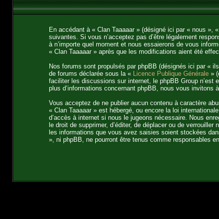
En accédant à « Clan Taaaaar » (désigné ici par « nous », «
suivantes. Si vous n’acceptez pas d’être légalement respons
à n’importe quel moment et nous essaierons de vous informer
« Clan Taaaaar » après que les modifications aient été effe
Nos forums sont propulsés par phpBB (désignés ici par « ils
de forums déclarée sous la «
Licence Publique Générale
» (
faciliter les discussions sur internet, le phpBB Group n’es
plus d’informations concernant phpBB, nous vous invitons 
Vous acceptez de ne publier aucun contenu à caractère abusi
« Clan Taaaaar » est hébergé, ou encore la loi internation
d’accès à internet si nous le jugeons nécessaire. Nous enre
le droit de supprimer, d’éditer, de déplacer ou de verrouille
les informations que vous avez saisies soient stockées dans
», ni phpBB, ne pourront être tenus comme responsables en