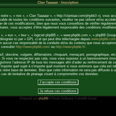
Clan Taaaaar - Inscription
 notre », « nos », « Clan Taaaaar », « http://clantaar.com/phpbb3 »), vous ac
able de toutes les conditions suivantes, veuillez ne pas utiliser et/ou accéd
 de ces modifications, bien que nous vous conseillons de vérifier régulièrem
ctuées, vous acceptez d’être légalement responsable des conditions modifiées
 », « eux », « leur », « logiciel phpBB », « www.phpbb.com », « phpBB Group 
désignée ici par « GPL ») et qui peut être téléchargée depuis
www.phpbb.com
t en aucun cas responsable de la conduite et/ou du contenu que nous accepton
à consulter
http://www.phpbb.com/
ou
http://www.phpbb.fr/
.
f, obscène, vulgaire, diffamatoire, choquant, menaçant, pornographique, etc. q
ale. Si vous ne respectez pas cela, vous vous exposez à un bannissement immé
gistrons l’adresse IP de tous les messages afin d’aider au renforcement de ce
r n’importe quel sujet à n’importe quel moment si nous estimons que cela est n
 notre base de données. Bien que cette information ne sera pas diffusée à u
 cas de tentative de piratage visant à compromettre vos données.
Propulsé par
phpBB
® Forum Software © phpBB Group